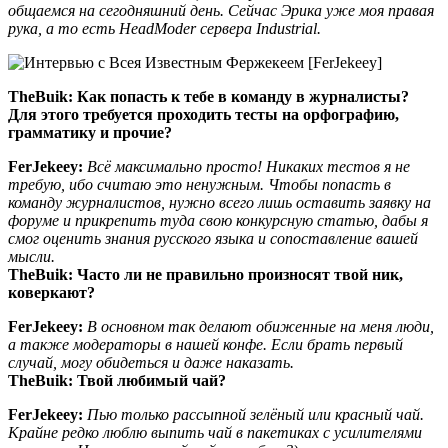
общаемся на сегодняшний день. Сейчас Эрика уже моя правая
рука, а то есть HeadModer сервера Industrial.
TheBuik:
Как попасть к тебе в команду в журналисты?
Для этого требуется проходить тесты на орфографию,
грамматику и прочие?
FerJekeey:
Всё максимально просто! Никаких тестов я не
требую, ибо считаю это ненужным. Чтобы попасть в
команду журналистов, нужно всего лишь оставить заявку на
форуме и прикрепить туда свою конкурсную статью, дабы я
смог оценить знания русского языка и сопоставление вашей
мысли.
TheBuik:
Часто ли не правильно произносят твой ник,
коверкают?
FerJekeey:
В основном так делают обиженные на меня люди,
а также модераторы в нашей конфе. Если брать первый
случай, могу обидеться и даже наказать.
TheBuik:
Твой любимый чай?
FerJekeey:
Пью только рассыпной зелёный или красный чай.
Крайне редко люблю выпить чай в пакетиках с усилителями