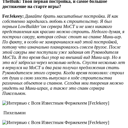
TheBuik:
Твоя первая постройка, и самое большое
достижение на старте игры?
FerJekeey:
Давайте брать масштабные постройки. И как
собственно зародилась л
юбовь к строительству. Я был
первым LowBuilder’ом сервера MoCT и не имел никакого
представления как красиво можно строить. Недолго думая, я
построил сакуру, которая сейчас стоит на спавне Мини-игр.
По факту, я особо не заморачивался над этой постройкой,
потому что изначально планировалось совсем другое. После
этой сакуры мне поступали уже задания от Руководителя
МоСТа. В то время был упор на внешний вид Мини-игр. Но я
это всё забросил через несколько недель. Спустя несколько лет
я вернулся на МоСТ и два раза получал предложения стать
Руководителем этого сервера. Когда время позволяло: строил
от души и свою злость выпускал в ходе строительства
различных объектов и спавнов. Сегодня мои творения можно
увидеть на Мини-играх, а также это спавн сервера
Пиксельмон.
Пихельмон