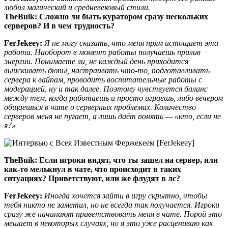
любил магический и средневековый стили.
TheBuik:
Сложно ли быть куратором сразу нескольких
серверов? И в чем трудность?
FerJekeey:
Я не могу сказать, что меня прям истощает эта
работа. Наоборот в момент работы получаешь прилив
энергии. Понимаете ли, не каждый день приходится
выискивать дюпы, настраивать что-то, подготавливать
сервера к вайпам, проводить воспитательные работы с
модерацией, ну и так далее. Поэтому чувствуется баланс
между тем, когда работаешь и просто играешь, либо вечером
общаешься в чате о серверных проблемах. Количество
серверов меня не пугает, а лишь даёт понять — «кто, если не
я?»
TheBuik:
Если игроки видят, что ты зашел на сервер, или
как-то мелькнул в чате, что происходит в таких
ситуациях? Приветствуют, или же флудят в лс?
FerJekeey:
Иногда хочется зайти в игру скрытно, чтобы
тебя никто не заметил, но не всегда так получается. Игроки
сразу же начинают приветствовать меня в чате. Порой это
мешает в некоторых случаях, но я это уже расцениваю как