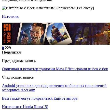
Источник
0
229
Поделится
Предыдущая запись
Оригинал и ремастер трилогии Mass Effect сравнили бок о бок
Следующая запись
Android-установки для продвижения мобильных приложений
от сервиса AccFarm
Вам также могут понравиться
Еще от автора
Интервью с Lionia [Lena15]