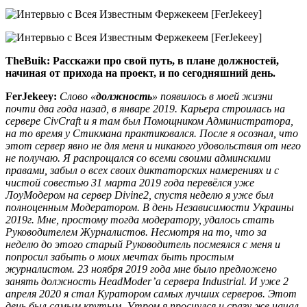
TheBuik:
Расскажи про свой путь, в плане должностей,
начиная от прихода на проект, и по сегодняшний день.
FerJekeey:
Слово «
должность
» появилось в моей жизни
почти два года назад, в январе 2019. Карьера строилась на
сервере CivCraft и я там был Помощником Администратора,
на то время у Стикмана практиковался. После я осознал, что
этот сервер явно не для меня и никакого удовольствия от него
не получаю. Я распрощался со всеми своими админскими
правами, забыл о всех своих диктаторских намерениях и с
чистой совестью 31 марта 2019 года перевёлся уже
ЛоуМодером на сервер Divine2, спустя неделю я уже был
полноценным Модератором. В день Независимости Украины
2019г. Мне, простому тогда модератору, удалось стать
Руководителем Журналистов. Несмотря на то, что за
неделю до этого старый Руководитель посмеялся с меня и
попросил забыть о моих мечтах быть простым
журналистом. 23 ноября 2019 года мне было предложено
занять должность HeadModer’а сервера Industrial. И уже 2
апреля 2020 я стал Куратором самых лучших серверов. Этот
день был самым крутым. Утром я проснулся и сразу же начал