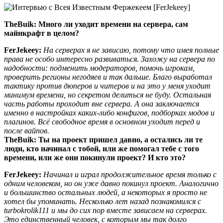
TheBuik:
Много ли уходит времени на сервера, сам
майнкрафт в целом?
FerJekeey:
На серверах я не зависаю, потому что имея полные
права не особо интересно развиваться. Захожу на сервера по
надобности: подменить модераторов, помочь игрокам,
проверить регионы негодяев и так дальше. Благо выработал
тактику против дюперов и читеров и на это у меня уходит
минимум времени, но секретом делиться не буду. Остальная
часть работы проходит вне сервера. А она заключается
именно в настройках каких-либо конфигов, подборках модов и
плагинов. Всё свободное время в основном уходит перед и
после вайпов.
TheBuik:
Ты на проект пришел давно, а остались ли те
люди, кто начинал с тобой, или же помогал тебе с того
времени, или же они покинули проект? И кто это?
FerJekeey:
Начинал и играл продолжительное время только с
одним человеком, но он уже давно покинул проект. Аналогично
и большинство остальных людей, а некоторых я просто не
хотел бы упоминать. Несколько лет назад познакомился с
turbokrolik111 и мы до сих пор вместе зависаем на серверах.
Это единственный человек, с которым мы так долго