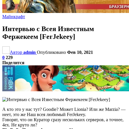
Майнкрафт
Интервью с Всея Известным
Фержекеем [FerJekeey]
Автор
admin
Опубликовано
Фев 10, 2021
0
229
Поделится
А кто это у нас тут? Goodie? Может Lionia? Или же Marzia? —
неет, это же Наш всея любимый FerJekeey.
Говорят, что он Куратор сразу нескольких серверов, а точнее,
4ех. Не круто ли?