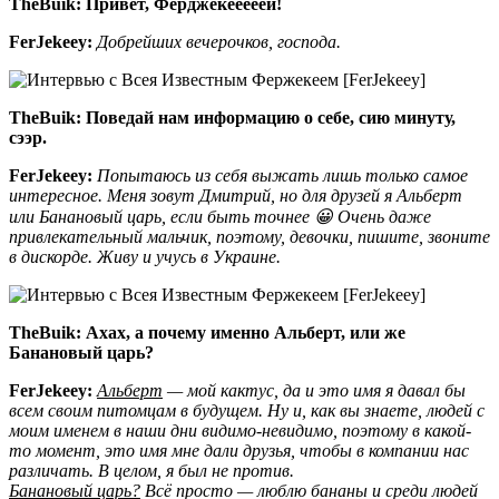
TheBuik:
Привет, Ферджекееееей!
FerJekeey:
Добрейших вечерочков, господа.
TheBuik:
Поведай нам информацию о себе, сию минуту,
сээр.
FerJekeey:
Попытаюсь из себя выжать лишь только самое
интересное. Меня зовут Дмитрий, но для друзей я Альберт
или Банановый царь, если быть точнее 😀 Очень даже
привлекательный мальчик, поэтому, девочки, пишите, звоните
в дискорде. Живу и учусь в Украине.
TheBuik:
Ахах, а почему именно Альберт, или же
Банановый царь?
FerJekeey:
Альберт
— мой кактус, да и это имя я давал бы
всем своим питомцам в будущем. Ну и, как вы знаете, людей с
моим именем в наши дни видимо-невидимо, поэтому в какой-
то момент, это имя мне дали друзья, чтобы в компании нас
различать. В целом, я был не против.
Банановый царь?
Всё просто — люблю бананы и среди людей