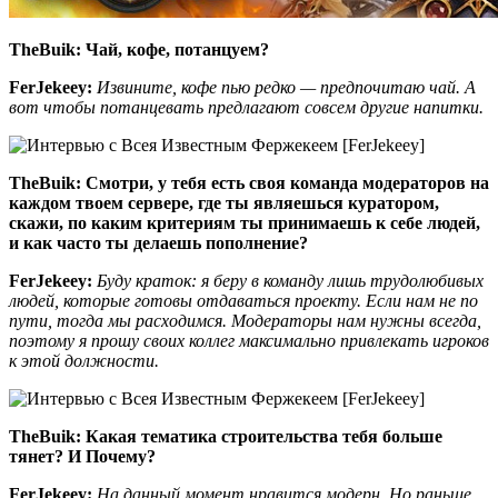
TheBuik:
Чай, кофе, потанцуем?
FerJekeey:
Извините, кофе пью редко — предпочитаю чай. А
вот чтобы потанцевать предлагают совсем другие напитки.
TheBuik:
Смотри, у тебя есть своя команда модераторов на
каждом твоем сервере, где ты являешься куратором,
скажи, по каким критериям ты принимаешь к себе людей,
и как часто ты делаешь пополнение?
FerJekeey:
Буду краток: я беру в команду лишь трудолюбивых
людей, которые готовы отдаваться проекту. Если нам не по
пути, тогда мы расходимся. Модераторы нам нужны всегда,
поэтому я прошу своих коллег максимально привлекать игроков
к этой должности.
TheBuik:
Какая тематика строительства тебя больше
тянет? И Почему?
FerJekeey:
На данный момент нравится модерн. Но раньше