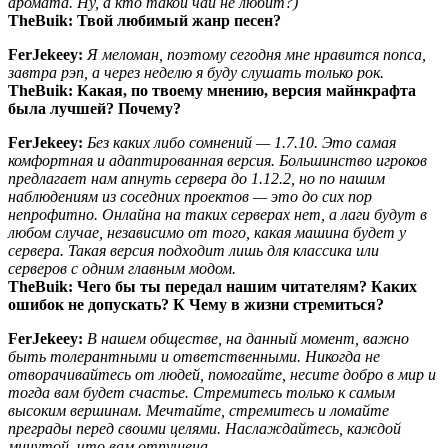
аромата. Ну, а кто такой чай не любит?)
TheBuik:
Твой любимый жанр песен?
FerJekeey:
Я меломан, поэтому сегодня мне нравится попса,
завтра рэп, а через неделю я буду слушать только рок.
TheBuik:
Какая, по твоему мнению, версия майнкрафта
была лучшей? Почему?
FerJekeey:
Без каких либо сомнений — 1.7.10. Это самая
комфортная и адаптированная версия. Большинство игроков
предлагает нам апнуть сервера до 1.12.2, но по нашим
наблюдениям из соседних проектов — это до сих пор
непрофитно. Онлайна на таких серверах нет, а лаги будут в
любом случае, независимо от того, какая машина будет у
сервера. Такая версия подходит лишь для классика или
серверов с одним главным модом.
TheBuik:
Чего бы ты передал нашим читателям? Каких
ошибок не допускать? К Чему в жизни стремиться?
FerJekeey:
В нашем обществе, на данный момент, важно
быть толерантными и ответственными. Никогда не
отворачивайтесь от людей, помогайте, несите добро в мир и
тогда вам будет счастье. Стремитесь только к самым
высоким вершинам. Мечтайте, стремитесь и ломайте
преграды перед своими целями. Наслаждайтесь, каждой
минутой, что вам отпущена.