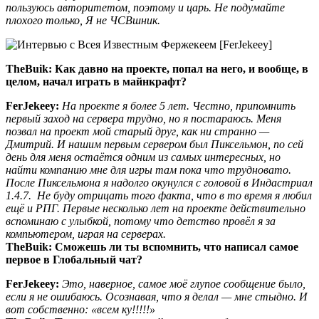
пользуюсь авторитетом, поэтому и царь. Не подумайте
плохого только, Я не ЧСВшник.
TheBuik:
Как давно на проекте, попал на него, и вообще, в
целом, начал играть в майнкрафт?
FerJekeey:
На проекте я более 5 лет. Честно, припомнить
первый заход на сервера трудно, но я постараюсь. Меня
позвал на проект мой старый друг, как ни странно —
Дмитрий. И нашим первым сервером был Пиксельмон, по сей
день для меня остаётся одним из самых интересных, но
найти компанию мне для игры там пока что трудновато.
После Пиксельмона я надолго окунулся с головой в Индастриал
1.4.7. Не буду отрицать того факта, что в то время я любил
ещё и РПГ. Первые несколько лет на проекте действительно
вспоминаю с улыбкой, потому что детство провёл я за
компьютером, играя на серверах.
TheBuik:
Сможешь ли ты вспомнить, что написал самое
первое в Глобальный чат?
FerJekeey:
Это, наверное, самое моё глупое сообщение было,
если я не ошибаюсь. Осознавая, что я делал — мне стыдно. И
вот собственно: «всем ку!!!!!»