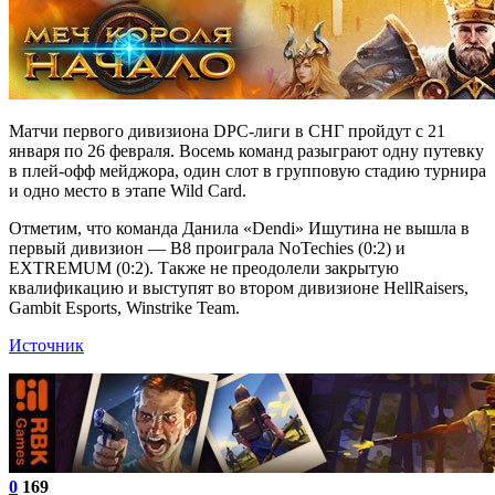
Матчи первого дивизиона DPC-лиги в СНГ пройдут с 21
января по 26 февраля. Восемь команд разыграют одну путевку
в плей-офф мейджора, один слот в групповую стадию турнира
и одно место в этапе Wild Card.
Отметим, что команда Данила «Dendi» Ишутина не вышла в
первый дивизион — B8 проиграла NoTechies (0:2) и
EXTREMUM (0:2). Также не преодолели закрытую
квалификацию и выступят во втором дивизионе HellRaisers,
Gambit Esports, Winstrike Team.
Источник
0
169