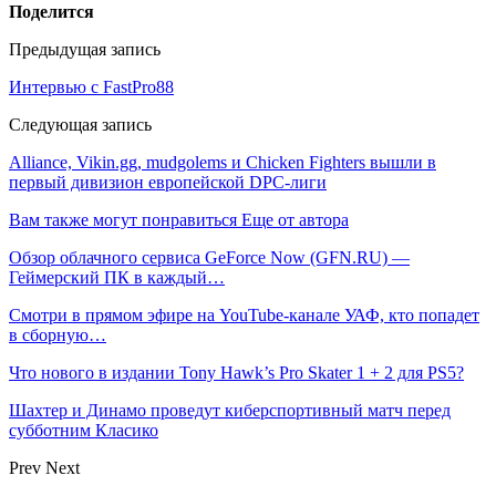
Поделится
Предыдущая запись
Интервью с FastPro88
Следующая запись
Alliance, Vikin.gg, mudgolems и Chicken Fighters вышли в
первый дивизион европейской DPC-лиги
Вам также могут понравиться
Еще от автора
Обзор облачного сервиса GeForce Now (GFN.RU) —
Геймерский ПК в каждый…
Смотри в прямом эфире на YouTube-канале УАФ, кто попадет
в сборную…
Что нового в издании Tony Hawk’s Pro Skater 1 + 2 для PS5?
Шахтер и Динамо проведут киберспортивный матч перед
субботним Класико
Prev
Next