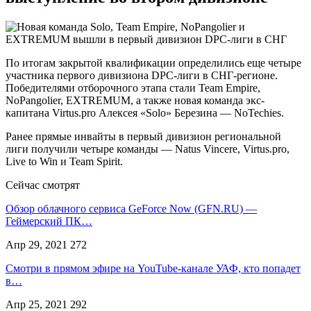
По итогам закрытой квалификации определились еще четыре
участника первого дивизиона DPC-лиги в СНГ-регионе.
Победителями отборочного этапа стали Team Empire,
NoPangolier, EXTREMUM, а также новая команда экс-
капитана Virtus.pro Алексея «Solo» Березина — NoTechies.
Ранее прямые инвайты в первый дивизион региональной
лиги получили четыре команды — Natus Vincere, Virtus.pro,
Live to Win и Team Spirit.
Сейчас смотрят
Обзор облачного сервиса GeForce Now (GFN.RU) —
Геймерский ПК…
Апр 29, 2021
272
Смотри в прямом эфире на YouTube-канале УАФ, кто попадет
в…
Апр 25, 2021
292