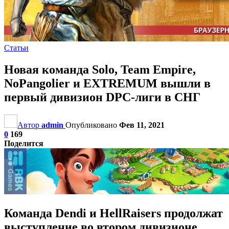
Статьи
Новая команда Solo, Team Empire,
NoPangolier и EXTREMUM вышли в
первый дивизион DPC-лиги в СНГ
Автор
admin
Опубликовано
Фев 11, 2021
0
169
Поделится
Команда Dendi и HellRaisers продолжат
выступление во втором дивизионе