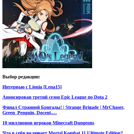
Выбор редакции:
Интервью с Lionia [Lena15]
Анонсирован третий сезон Epic League по Dota 2
Финал Странной Бригады! | Strange Brigade | MrChaser,
Green_Penguin, Docent,…
10 миллионов игроков Minecraft Dungeons
Что в себя включает Mortal Kombat 11 Ultimate Edition?