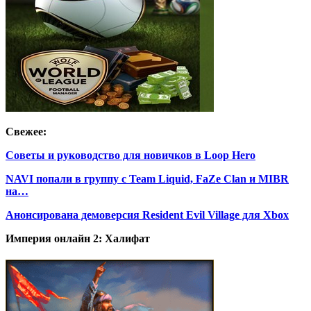
Свежее:
Советы и руководство для новичков в Loop Hero
NAVI попали в группу с Team Liquid, FaZe Clan и MIBR
на…
Анонсирована демоверсия Resident Evil Village для Xbox
Империя онлайн 2: Халифат