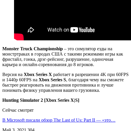
Monster Truck Championship
– это симулятор езды на
монстртраках в городах США с такими режимами игры как
фристайл, гонка, дрэг-рейсинг, разрушение, одиночная
карьера и онлайн-соревнования до 8 игроков.
Версия на
Xbox Series X
работает в разрешении 4K при 60FPS
и 1440p 60FPS на
Xbox Series S
, благодаря чему вы сможете
быстрее реагировать на движения противника и лучше
понимать физику управления вашего грузовика.
Hunting Simulator 2 [Xbox Series X|S]
Сейчас смотрят
В Microsoft писали обзор The Last of Us: Part II — «это…
Май 3, 2021
304