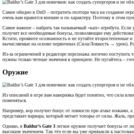
Самое обидно в DnD – потратить полтора часа на создание пер
очень вам нравится внешне и по характеру. Поэтому в этом пун
Самое важное – набрать так называемый «кап» атрибута. Если
получит все необходимые бонусы, позволяющие ему действова
Кстати, проявите осознанность и не путайте второстепенные 
вычисляемые на основе первичных (Сила/Ловкость → урон). Ра
Из-за ограничений в редакторе персонажа логично поступить та
нужны только четные значения в принципе. Не пугайтесь – гот
Оружие
Из описаний в игре вам наверняка будет понятно, что сила влия
поменяться.
Например, вор получит бонус от ловкости при атаке ножами, а
представьте варвара, который метает топоры от силы. Жаль, прав
Однако, в
Baldur’s Gate 3
легкое оружие получает бонусы от ло
высоким значением. Так что если вы уже привыкли к настольно