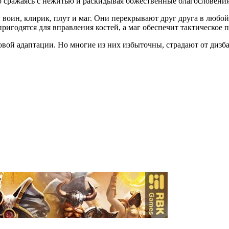
 сражаясь с нежитью и раскидывая божественные благословения 
 воин, клирик, плут и маг. Они перекрывают друг друга в любой
ригодятся для вправления костей, а маг обеспечит тактическое
овой адаптации. Но многие из них избыточны, страдают от дизб