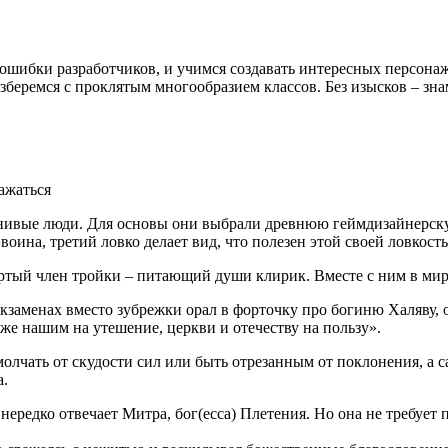
 ошибки разработчиков, и учимся создавать интересных персон
азберемся с проклятым многообразием классов. Без изысков – з
нивые люди. Для основы они выбрали древнюю геймдизайнерскую
оина, третий ловко делает вид, что полезен этой своей ловкост
тый член тройки – питающий души клирик. Вместе с ним в мир 
экзаменах вместо зубрежки орал в форточку про богиню Халяву,
же нашим на утешение, церкви и отечеству на пользу».
молчать от скудости сил или быть отрезанным от поклонения, а 
а.
нередко отвечает Митра, бог(есса) Плетения. Но она не требует