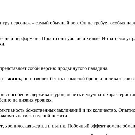
гру персонаж – самый обычный вор. Он не требует особых навык
ересный перформанс. Просто они убогие и хилые. Но зато могут 
ки.
представляет собой версию продвинутого паладина.
ен –
жизнь
, он позволит бегать в тяжелой броне и поливать сою
о он способен выдерживать урон, лечить и улучшать характерис
бенно на низких уровнях.
ффективность божественных заклинаний и их количество. Опытн
рживать натиск гнусной нежити.
рт
, хроническая жертва и нытик. Побочный эффект домена обмана