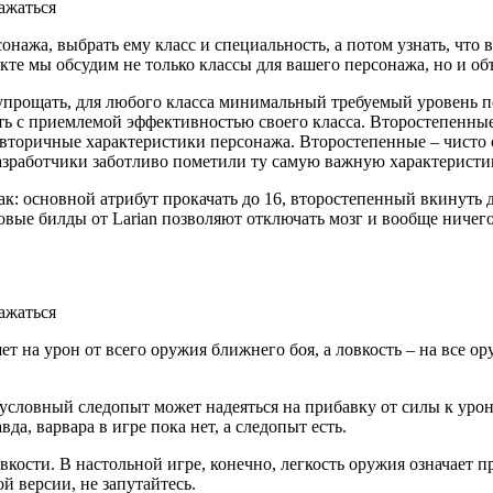
сонажа, выбрать ему класс и специальность, а потом узнать, чт
кте мы обсудим не только классы для вашего персонажа, но и об
 упрощать, для любого класса минимальный требуемый уровень п
ть с приемлемой эффективностью своего класса. Второстепенны
и вторичные характеристики персонажа. Второстепенные – чисто
зработчики заботливо пометили ту самую важную характеристик
к: основной атрибут прокачать до 16, второстепенный вкинуть д
овые билды от Larian позволяют отключать мозг и вообще ничего
ет на урон от всего оружия ближнего боя, а ловкость – на все ор
 условный следопыт может надеяться на прибавку от силы к уро
да, варвара в игре пока нет, а следопыт есть.
вкости. В настольной игре, конечно, легкость оружия означает п
й версии, не запутайтесь.