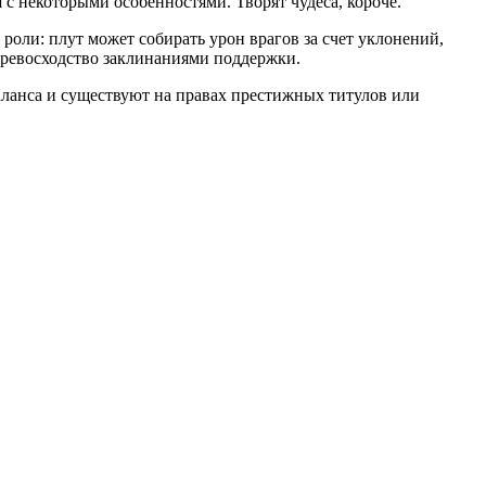
с некоторыми особенностями. Творят чудеса, короче.
 роли: плут может собирать урон врагов за счет уклонений,
 превосходство заклинаниями поддержки.
аланса и существуют на правах престижных титулов или