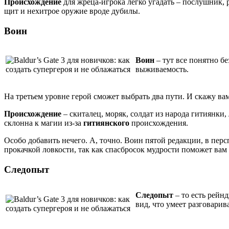
Происхождение
для жреца-игрока легко угадать – послушник, 
щит и нехитрое оружие вроде дубилы.
Воин
Воин
– тут все понятно б
выживаемость.
На третьем уровне герой сможет выбрать два пути. И скажу вам
Происхождение
– скиталец, моряк, солдат из народа гитиянки
склонна к магии из-за
гитиянского
происхождения.
Особо добавить нечего. А, точно. Воин пятой редакции, в пе
прокачкой ловкости, так как спасбросок мудрости поможет вам
Следопыт
Следопыт
– то есть рейн
вид, что умеет разговари