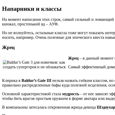
Напарники и классы
На момент написания этих строк, самый сильный и ломающий и
кинжал, простенький яд – АУФ.
Но не волнуйтесь, остальные классы тоже могут показать инт
носить, например. Очень полезные для эпического квеста навы
Жрец
Жрец
– в данный момент 
Самый эффективный дом
Клирика в
Baldur’s Gate III
нельзя назвать гибким классом, н
правильно распределенные бафы куда полезней исцеления, осо
Основной характеристикой стала
мудрость
– от нее зависят э
чтобы бить врагов простым оружием в форме аватара или выде
В компаньоны затесалась откровенная жрица-девица
Шэдоуха