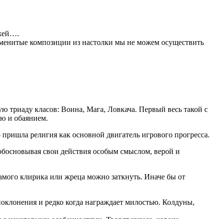
ажей….
наменитые композиции из настолки мы не можем осуществить
 триаду класов: Воина, Мага, Ловкача. Первый весь такой с
ью и обаянием.
пришла религия как основной двигатель игрового прогресса.
 обосновывая свои действия особым смыслом, верой и
самого клирика или жреца можно заткнуть. Иначе бы от
 поклонения и редко когда награждает милостью. Колдуны,