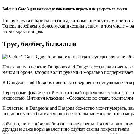
Baldur’s Gate 3 для новичков: как начать играть и не умереть со скуки
Погружаемся в базисы сеттинга, которые помогут нам принять
Теперь перейдем к более механическим вещам, в том числе – р
из-за сырости игры.
Трус, балбес, бывалый
Изначальную версию Dungeons and Dragons создавали очень ле
мечом и броне, второй водит руками и морально поддерживает в
В Dungeons and Dragons появился совершенно ненужный четвер
Перед нами фактический маг, который прогуливал уроки, а на 
мудростью. Цитируя классика: «Создателю во славу, родителям 
К счастью, в Dungeons and Dragons божество может умереть, за
невыносимости бытия умерли все остальные жители этого мир
Забавно, но маги/волшебники – тоже жрецы. На их заклинания 
друиды и даже воры аналогично служат своим покровителям.