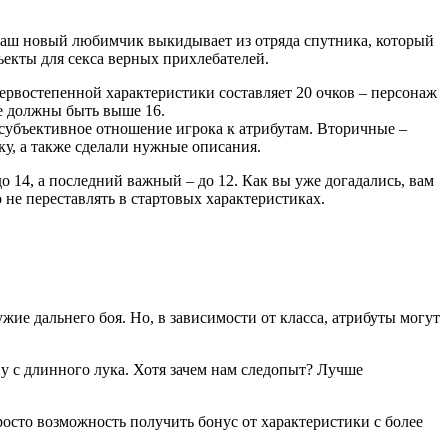
о ваш новый любимчик выкидывает из отряда спутника, который
ъекты для секса верных прихлебателей.
ервостепенной характеристики составляет 20 очков – персонаж
е должны быть выше 16.
 субъективное отношение игрока к атрибутам. Вторичные –
у, а также сделали нужные описания.
о 14, а последний важный – до 12. Как вы уже догадались, вам
 не переставлять в стартовых характеристиках.
ужие дальнего боя. Но, в зависимости от класса, атрибуты могут
ну с длинного лука. Хотя зачем нам следопыт? Лучше
росто возможность получить бонус от характеристики с более