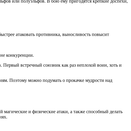
льфов или полуэльфов. В бою ему пригодятся крепкие доспехи,
 быстрее атаковать противника, выносливость повысит
вне конкуренции.
. Первый встречный союзник как раз неплохой воин, хоть и
ниям. Поэтому можно подумать о прокачке мудрости над
ий магические и физические атаки, а также способный делать
иях.