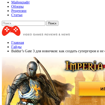
Майнкрафт
Обзоры
Рецензии
Статьи
Главная
Гайды
Baldur’s Gate 3 для новичков: как создать супергероя и не