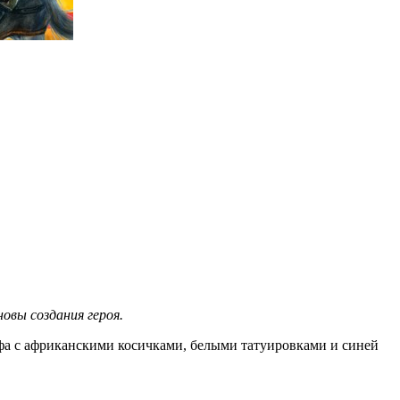
овы создания героя.
ьфа с африканскими косичками, белыми татуировками и синей