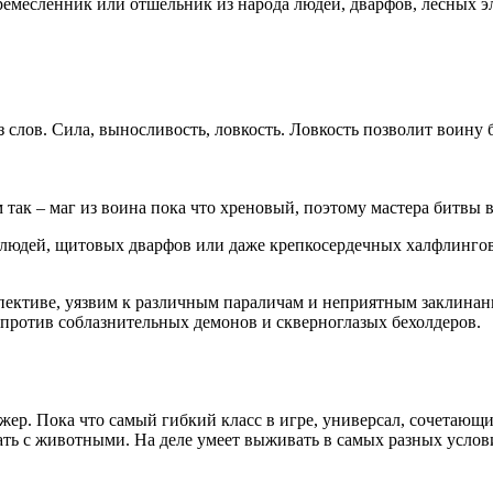
ремесленник или отшельник из народа людей, дварфов, лесных э
ез слов. Сила, выносливость, ловкость. Ловкость позволит воину
 так – маг из воина пока что хреновый, поэтому мастера битвы 
, людей, щитовых дварфов или даже крепкосердечных халфлингов
рспективе, уязвим к различным параличам и неприятным заклина
 против соблазнительных демонов и скверноглазых бехолдеров.
джер. Пока что самый гибкий класс в игре, универсал, сочетающ
вать с животными. На деле умеет выживать в самых разных услов