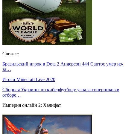
Свежее:
Бразильский игрок в Dota 2 Андерсон 444 Сантос умер из-
за…
Итоги Minecraft Live 2020
Сборная Украины по киберфутболу узнала соперников в
отборе…
Империя онлайн 2: Халифат