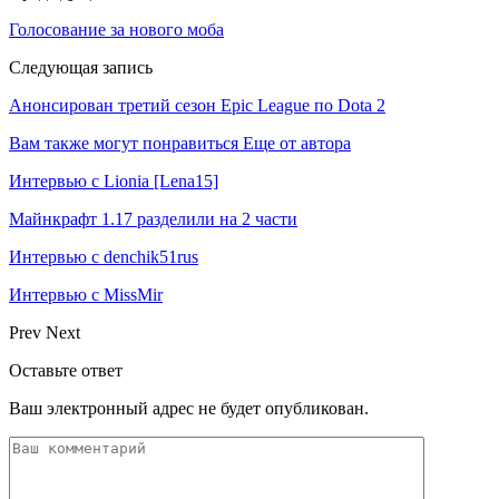
Голосование за нового моба
Следующая запись
Анонсирован третий сезон Epic League по Dota 2
Вам также могут понравиться
Еще от автора
Интервью с Lionia [Lena15]
Майнкрафт 1.17 разделили на 2 части
Интервью с denchik51rus
Интервью с MissMir
Prev
Next
Оставьте ответ
Ваш электронный адрес не будет опубликован.