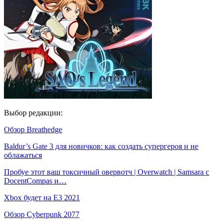
Выбор редакции:
Обзор Breathedge
Baldur’s Gate 3 для новичков: как создать супергероя и не
облажаться
Пробуе этот ваш токсичный овервотч | Overwatch | Samsara с
DocentCompas и…
Xbox будет на E3 2021
Обзор Cyberpunk 2077