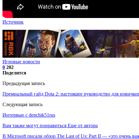
Источник
Игровые новости
0
202
Поделится
Предыдущая запись
Премиальный гайд Dota 2: настоящее руководство для новичко
Следующая запись
Интервью с denchik51rus
Вам также могут понравиться
Еще от автора
В Microsoft писали обзор The Last of Us: Part II — «это очень 