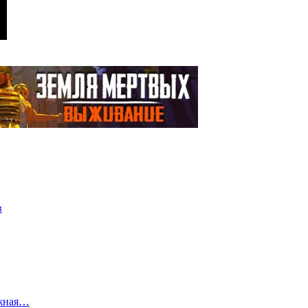
в
важная…