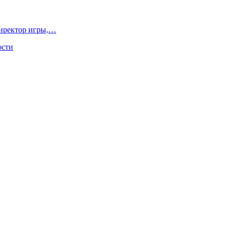
директор игры,…
ости