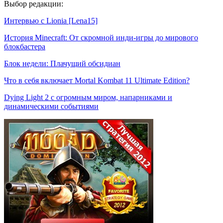
Выбор редакции:
Интервью с Lionia [Lena15]
История Minecraft: От скромной инди-игры до мирового
блокбастера
Блок недели: Плачущий обсидиан
Что в себя включает Mortal Kombat 11 Ultimate Edition?
Dying Light 2 с огромным миром, напарниками и
динамическими событиями