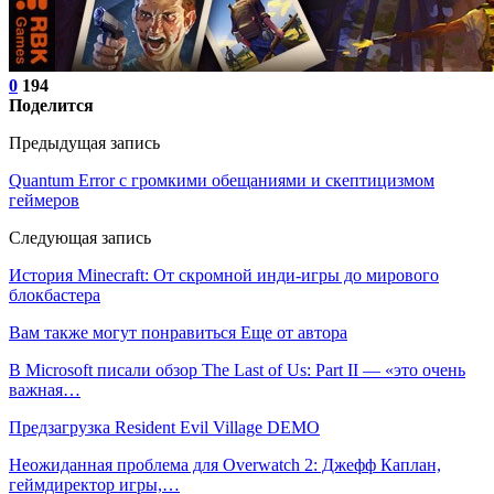
0
194
Поделится
Предыдущая запись
Quantum Error с громкими обещаниями и скептицизмом
геймеров
Следующая запись
История Minecraft: От скромной инди-игры до мирового
блокбастера
Вам также могут понравиться
Еще от автора
В Microsoft писали обзор The Last of Us: Part II — «это очень
важная…
Предзагрузка Resident Evil Village DEMO
Неожиданная проблема для Overwatch 2: Джефф Каплан,
геймдиректор игры,…