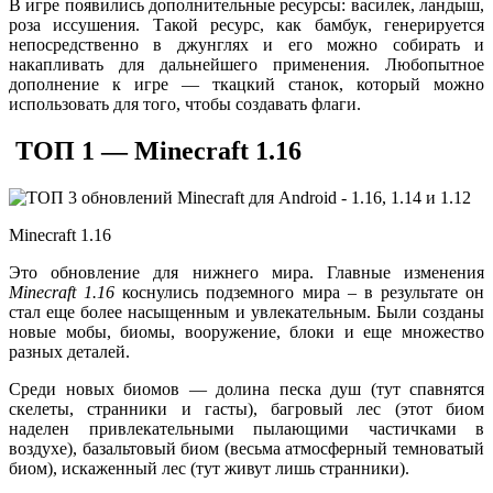
В игре появились дополнительные ресурсы: василек, ландыш,
роза иссушения. Такой ресурс, как бамбук, генерируется
непосредственно в джунглях и его можно собирать и
накапливать для дальнейшего применения. Любопытное
дополнение к игре — ткацкий станок, который можно
использовать для того, чтобы создавать флаги.
ТОП 1 — Minecraft 1.16
Minecraft 1.16
Это обновление для нижнего мира. Главные изменения
Minecraft 1.16
коснулись подземного мира – в результате он
стал еще более насыщенным и увлекательным. Были созданы
новые мобы, биомы, вооружение, блоки и еще множество
разных деталей.
Среди новых биомов — долина песка душ (тут спавнятся
скелеты, странники и гасты), багровый лес (этот биом
наделен привлекательными пылающими частичками в
воздухе), базальтовый биом (весьма атмосферный темноватый
биом), искаженный лес (тут живут лишь странники).