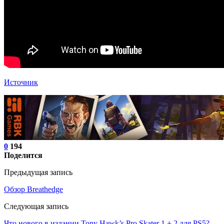
Источник
0
194
Поделится
Предыдущая запись
Обзор Breathedge
Следующая запись
Что нового в издании Tony Hawk’s Pro Skater 1 + 2 для PS5?