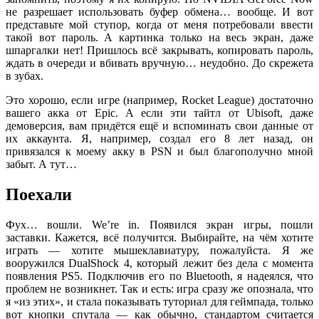
не разрешает использовать буфер обмена… вообще. И вот
представьте мой ступор, когда от меня потребовали ввести
такой вот пароль. А картинка только на весь экран, даже
шпаргалки нет! Пришлось всё закрывать, копировать пароль,
ждать в очереди и вбивать вручную… неудобно. До скрежета
в зубах.
Это хорошо, если игре (например, Rocket League) достаточно
вашего акка от Epic. А если эти тайтл от Ubisoft, даже
демоверсия, вам придётся ещё и вспоминать свои данные от
их аккаунта. Я, например, создал его 8 лет назад, он
привязался к моему акку в PSN и был благополучно мной
забыт. А тут…
Поехали
Фух… вошли. We’re in. Появился экран игры, пошли
заставки. Кажется, всё получится. Выбирайте, на чём хотите
играть — хотите мышеклавиатуру, пожалуйста. Я же
вооружился DualShock 4, который лежит без дела с момента
появления PS5. Подключив его по Bluetooth, я надеялся, что
проблем не возникнет. Так и есть: игра сразу же опознала, что
я «из этих», и стала показывать туториал для геймпада, только
вот кнопки спутала — как обычно, стандартом считается