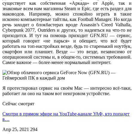
существует как собственная «Аркада» от Apple, так и
знакомые всем нам магазины Steam и Epic, где есть раздел для
маководов. Например, можно спокойно играть в такие
исконно компьютерные тайтлы, как Football Manager. Но когда
речь заходит о блокбастерах вроде Assassin’s Creed Valhalla,
Cyberpunk 2077, Outriders и других, то надеяться на что-то не
приходится. И тут на помощь приходит GFN.RU — сервис,
который говорит «не парься» и обещает, что всё будет
работать на топ-настройках везде, будь то старенький ноутбук,
смартфон или планшет. Везде — это везде, независимо от
операционной системы и, в общем-то, системных требований.
Самое важное — более-менее нормальный интернет.
Я протестировал сервис на своём Mac — интересно всё-таки,
работает ли оно на таком вот неигровом устройстве.
Сейчас смотрят
Смотри в прямом эфире на YouTube-канале УАФ, кто попадет
в…
Апр 25, 2021
294