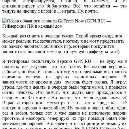
пароли, авторизируется, наконец, в системе, а та
синхронизирует его библиотеку. Всё, что остаётся — это
ткнуть на иконку с игрой и… играть. Ну, почти.
Каждый раз сидеть в очереди тяжко. Порой время ожидания
может реально так затянуться, поэтому я не могу представить
ни одного любителя облачных игр, который поскупится
заплатить за больший комфорт (и лучшую графику, кстати).
Я тестировал бесплатную версию GFN.RU — не буду же я
платить, не разузнав, что это такое. Бесплатная версия…
работает, но будьте готовы к тому, что перед вами выстроится
огромная очередь из других экономных игроков. В
зависимости от времени дня, очередь будет разная. Я играл
утром, где-то в девять, и очереди были терпимыми, в пределах
сотни человек. Это значит, что ждать мне приходилось в
среднем по 3-6 минут. Но знаете, что меня ждало вначале?
Экран авторизации! Несмотря на то, что я вроде как всё
синхронизировал в настройках. Ну экран и экран, вбил один
раз и забыл, только вот я уже давно не использую пароли
простые, а наоборот, генерирую их при помощи Safari или
менеджеров паролей. Это значит, что я в принципе не могу их
запомнить, поэтому я их копирую. Но NVIDIA GeForce Now