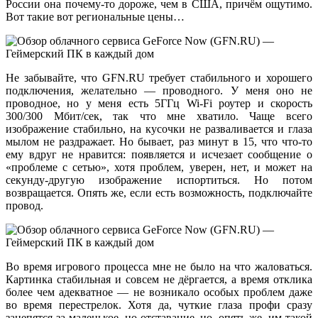
России она почему-то дороже, чем в США, причём ощутимо.
Вот такие вот региональные цены…
Не забывайте, что GFN.RU требует стабильного и хорошего
подключения, желательно — проводного. У меня оно не
проводное, но у меня есть 5ГГц Wi-Fi роутер и скорость
300/300 Mбит/сек, так что мне хватило. Чаще всего
изображение стабильно, на кусочки не разваливается и глаза
мылом не раздражает. Но бывает, раз минут в 15, что что-то
ему вдруг не нравится: появляется и исчезает сообщение о
«проблеме с сетью», хотя проблем, уверен, нет, и может на
секунду-другую изображение испортиться. Но потом
возвращается. Опять же, если есть возможность, подключайте
провод.
Во время игрового процесса мне не было на что жаловаться.
Картинка стабильная и совсем не дёргается, а время отклика
более чем адекватное — не возникало особых проблем даже
во время перестрелок. Хотя да, чуткие глаза профи сразу
зацепятся за маленькое, но отставание, но, опять же, им такой