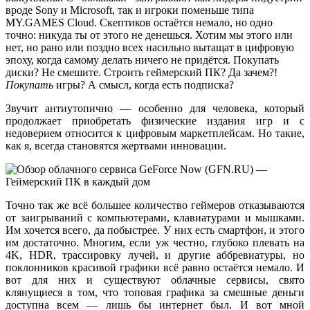
вроде Sony и Microsoft, так и игроки поменьше типа
MY.GAMES Cloud. Скептиков остаётся немало, но одно
точно: никуда ты от этого не денешься. Хотим мы этого или
нет, но рано или поздно всех насильно вытащат в цифровую
эпоху, когда самому делать ничего не придётся. Покупать
диски? Не смешите. Строить геймерский ПК? Да зачем?!
Покупать
игры? А смысл, когда есть подписка?
Звучит антиутопично — особенно для человека, который
продолжает приобретать физические издания игр и с
недоверием относится к цифровым маркетплейсам. Но такие,
как я, всегда становятся жертвами инновации.
Точно так же всё большее количество геймеров отказываются
от заигрываний с компьютерами, клавиатурами и мышками.
Им хочется всего, да побыстрее. У них есть смартфон, и этого
им достаточно. Многим, если уж честно, глубоко плевать на
4K, HDR, трассировку лучей, и другие аббревиатуры, но
поклонников красивой графики всё равно остаётся немало. И
вот для них и существуют облачные сервисы, свято
клянущиеся в том, что топовая графика за смешные деньги
доступна всем — лишь бы интернет был. И вот мной