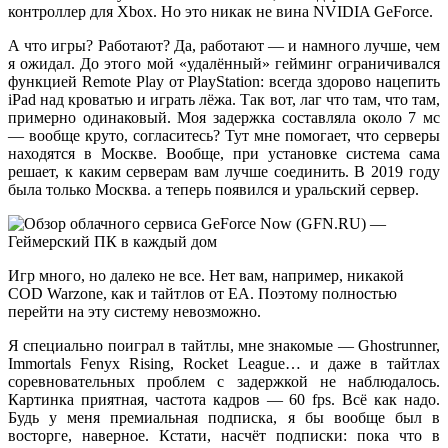
контроллер для Xbox. Но это никак не вина NVIDIA GeForce.
А что игры? Работают? Да, работают — и намного лучше, чем
я ожидал. До этого мой «удалённый» гейминг ограничивался
функцией Remote Play от PlayStation: всегда здорово нацепить
iPad над кроватью и играть лёжа. Так вот, лаг что там, что там,
примерно одинаковый. Моя задержка составляла около 7 мс
— вообще круто, согласитесь? Тут мне помогает, что серверы
находятся в Москве. Вообще, при установке система сама
решает, к каким серверам вам лучше соединить. В 2019 году
была только Москва. а теперь появился и уральский сервер.
Игр много, но далеко не все. Нет вам, например, никакой
COD Warzone, как и тайтлов от EA. Поэтому полностью
перейти на эту систему невозможно.
Я специально поиграл в тайтлы, мне знакомые — Ghostrunner,
Immortals Fenyx Rising, Rocket League… и даже в тайтлах
соревновательных проблем с задержкой не наблюдалось.
Картинка приятная, частота кадров — 60 fps. Всё как надо.
Будь у меня премиальная подписка, я бы вообще был в
восторге, наверное. Кстати, насчёт подписки: пока что в