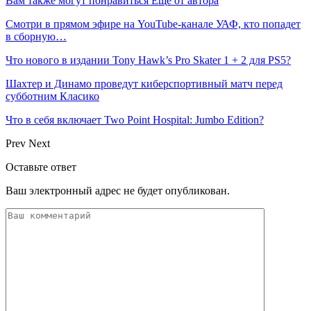
Вам также могут понравиться
Еще от автора
Смотри в прямом эфире на YouTube-канале УАФ, кто попадет
в сборную…
Что нового в издании Tony Hawk’s Pro Skater 1 + 2 для PS5?
Шахтер и Динамо проведут киберспортивный матч перед
субботним Класико
Что в себя включает Two Point Hospital: Jumbo Edition?
Prev
Next
Оставьте ответ
Ваш электронный адрес не будет опубликован.