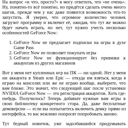
На вопрос «и что, просто?» я могу ответить, что «не очень».
Ну, понятно-то всё понятно, но придётся сделать очень много
шагов, прежде чем у нас даже появится возможность что-то
запустить. Я уверен, что огромное количество человек
загрузит программу и включит её, ожидая, что тут же можно
будет начать играть, но нет, тут нужно учесть несколько
особенностей GeForce Now:
GeForce Now не предлагает подписки на игры в духе
Game Pass
GeForce Now не позволяет покупать игры
GeForce Now не функционирует без привязки к
аккаунтам из других магазинов
Вот у меня нет купленных игр на ПК — ни одной. Нет у меня
ни аккаунта в Steam или Epic — откуда им взяться, когда я
играю на консолях или же не играю вообще, выберите, что
вам ближе. Это значит, что следующий шаг после установки
NVIDIA GeForce Now — это регистрация аккаунтов. Хоть где-
нибудь. Получилось? Теперь добавьте нужные вам игры в
свою библиотеку конкретного стора. Да, даже бесплатные
демоверсии — если вы попытаетесь включить демку прямо из
интерфейса, то вас вежливо попросят попробовать заново.
Тут бедный новичок, уже задолбавшийся придумывать