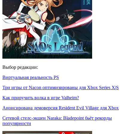
Выбор редакции:
Виртуальная реальность PS
Три игры от Nacon оптимизированы для Xbox Series X|S
Как приручить волка в игре Valheim?
Анонсирована демоверсия Resident Evil Village для Xbox
Сетевой стелс-экшен Naraka: Bladepoint бьёт рекорды
популярности