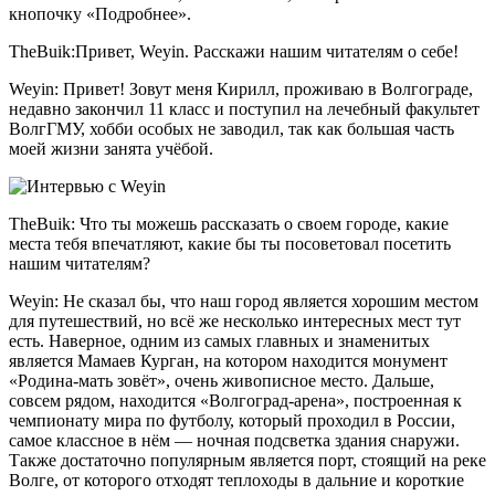
кнопочку «Подробнее».
TheBuik:Привет, Weyin. Расскажи нашим читателям о себе!
Weyin: Привет! Зовут меня Кирилл, проживаю в Волгограде,
недавно закончил 11 класс и поступил на лечебный факультет
ВолгГМУ, хобби особых не заводил, так как большая часть
моей жизни занята учёбой.
TheBuik: Что ты можешь рассказать о своем городе, какие
места тебя впечатляют, какие бы ты посоветовал посетить
нашим читателям?
Weyin: Не сказал бы, что наш город является хорошим местом
для путешествий, но всё же несколько интересных мест тут
есть. Наверное, одним из самых главных и знаменитых
является Мамаев Курган, на котором находится монумент
«Родина-мать зовёт», очень живописное место. Дальше,
совсем рядом, находится «Волгоград-арена», построенная к
чемпионату мира по футболу, который проходил в России,
самое классное в нём — ночная подсветка здания снаружи.
Также достаточно популярным является порт, стоящий на реке
Волге, от которого отходят теплоходы в дальние и короткие