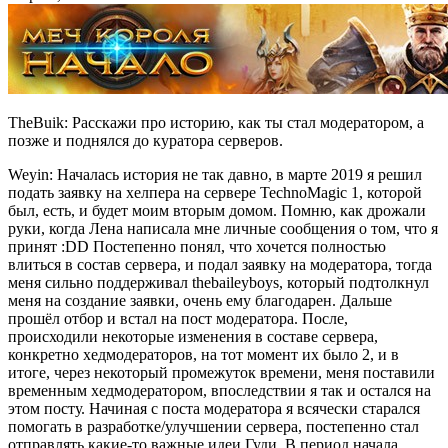
TheBuik: Расскажи про историю, как ты стал модератором, а
позже и поднялся до куратора серверов.
Weyin: Началась история не так давно, в марте 2019 я решил
подать заявку на хелпера на сервере TechnoMagic 1, которой
был, есть, и будет моим вторым домом. Помню, как дрожали
руки, когда Лена написала мне личные сообщения о том, что я
принят :DD Постепенно понял, что хочется полностью
влиться в состав сервера, и подал заявку на модератора, тогда
меня сильно поддерживал thebaileyboys, который подтолкнул
меня на создание заявки, очень ему благодарен. Дальше
прошёл отбор и встал на пост модератора. После,
происходили некоторые изменения в составе сервера,
конкретно хедмодераторов, на тот момент их было 2, и в
итоге, через некоторый промежуток времени, меня поставили
временным хедмодератором, впоследствии я так и остался на
этом посту. Начиная с поста модератора я всячески старался
помогать в разработке/улучшении сервера, постепенно стал
отправлять какие-то важные идеи Гуди. В период начала