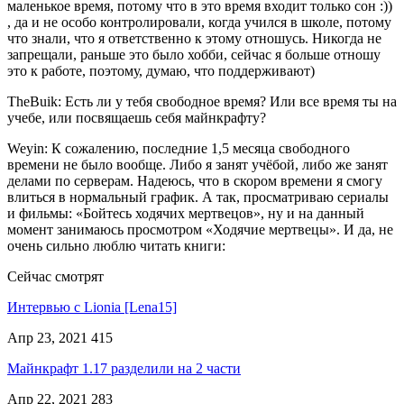
маленькое время, потому что в это время входит только сон :))
, да и не особо контролировали, когда учился в школе, потому
что знали, что я ответственно к этому отношусь. Никогда не
запрещали, раньше это было хобби, сейчас я больше отношу
это к работе, поэтому, думаю, что поддерживают)
TheBuik: Есть ли у тебя свободное время? Или все время ты на
учебе, или посвящаешь себя майнкрафту?
Weyin: К сожалению, последние 1,5 месяца свободного
времени не было вообще. Либо я занят учёбой, либо же занят
делами по серверам. Надеюсь, что в скором времени я смогу
влиться в нормальный график. А так, просматриваю сериалы
и фильмы: «Бойтесь ходячих мертвецов», ну и на данный
момент занимаюсь просмотром «Ходячие мертвецы». И да, не
очень сильно люблю читать книги:
Сейчас смотрят
Интервью с Lionia [Lena15]
Апр 23, 2021
415
Майнкрафт 1.17 разделили на 2 части
Апр 22, 2021
283