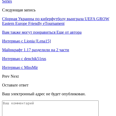
Series
Следующая запись
Сборная Украины по киберфутболу выиграла UEFA GROW
Eastern Europe Friendly eTournament
Вам также могут понравиться
Еще от автора
Интервью с Lionia [Lena15]
Майнкрафт 1.17 разделили на 2 части
Интервью с denchik51rus
Интервью с MissMir
Prev
Next
Оставьте ответ
Ваш электронный адрес не будет опубликован.