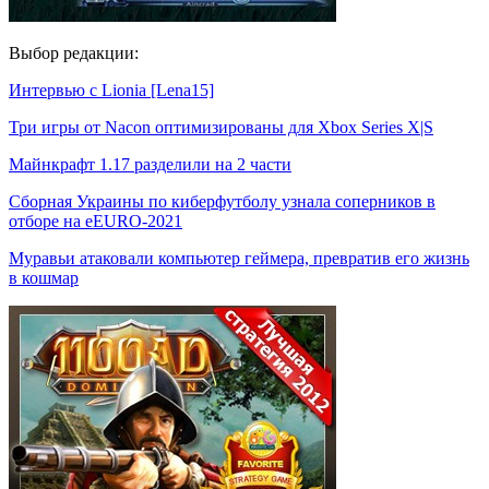
Выбор редакции:
Интервью с Lionia [Lena15]
Три игры от Nacon оптимизированы для Xbox Series X|S
Майнкрафт 1.17 разделили на 2 части
Сборная Украины по киберфутболу узнала соперников в
отборе на eEURO-2021
Муравьи атаковали компьютер геймера, превратив его жизнь
в кошмар