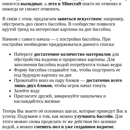
имеются
выходные
, а
лето в Minecraft
никто не отменял и
никогда не сможет отменить.
В связи с этим, предлагаем
заняться искусством
: например,
обустроить дно своего бассейна. В сообществе появился
крутой тренд на интересные картины на дне бассейна.
Начнем с самого начала — с постройки бассейна. При
постройке необходимо придерживаться данного списка:
Наберите
достаточное количество материалов
для
обустройства водоема и прорисовки картины. Для
заполнения бассейна водой потребуются только ведра
Форму бассейна создавайте так, чтобы подстроить ее
под будущую картину на дне
Прокопайте вниз на пару блоков —
достаточно всего
лишь двух блоков
, чтобы игрок начал тонуть
Залейте воду
Пригласите друзей, замаринуйте шашлычки и
наслаждайтесь жизнью
Теперь Вы знаете об основных шагах, которые приведут Вас к
успеху. Подумаем о том, как можно
улучшить бассейн
. Для
этого можно снова проделать те же действия без заливки
водой, а можно
сменить пол в уже созданном водоеме
.