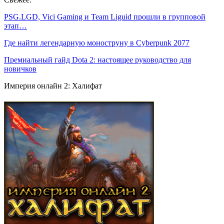
PSG.LGD, Vici Gaming и Team Liguid прошли в групповой
этап…
Где найти легендарную моноструну в Cyberpunk 2077
Премиальный гайд Dota 2: настоящее руководство для
новичков
Империя онлайн 2: Халифат