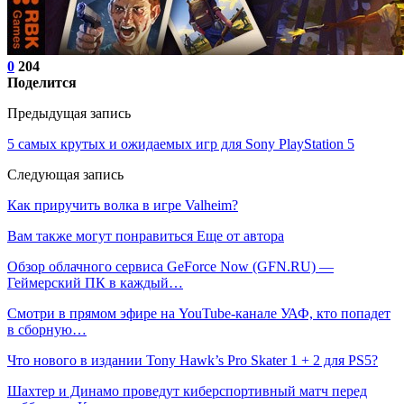
0
204
Поделится
Предыдущая запись
5 самых крутых и ожидаемых игр для Sony PlayStation 5
Следующая запись
Как приручить волка в игре Valheim?
Вам также могут понравиться
Еще от автора
Обзор облачного сервиса GeForce Now (GFN.RU) —
Геймерский ПК в каждый…
Смотри в прямом эфире на YouTube-канале УАФ, кто попадет
в сборную…
Что нового в издании Tony Hawk’s Pro Skater 1 + 2 для PS5?
Шахтер и Динамо проведут киберспортивный матч перед