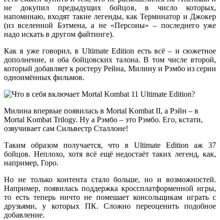
не докупил предыдущих бойцов, в число которых,
напоминаю, входят такие легенды, как Терминатор и Джокер
(из вселенной Бэтмена, а не «Персоны» – последнего уже
надо искать в другом файтинге).
Как я уже говорил, в Ultimate Edition есть всё – и сюжетное
дополнение, и оба бойцовских талона. В том числе второй,
который добавляет к ростеру Рейна, Милину и Рэмбо из серии
одноимённых фильмов.
Милина впервые появилась в Mortal Kombat II, а Рэйн – в
Mortal Kombat Trilogy. Ну а Рэмбо – это Рэмбо. Его, кстати,
озвучивает сам Сильвестр Сталлоне!
Таким образом получается, что в Ultimate Edition аж 37
бойцов. Неплохо, хотя всё ещё недостаёт таких легенд, как,
например, Горо.
Но не только контента стало больше, но и возможностей.
Например, появилась поддержка кроссплатформенной игры,
то есть теперь ничто не помешает консольщикам играть с
друзьями, у которых ПК. Сложно переоценить подобное
добавление.