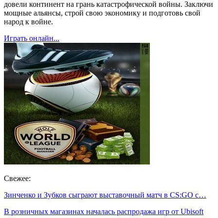
довели континент на грань катастрофической войны. Заключи
мощные альянсы, строй свою экономику и подготовь свой
народ к войне.
Играть онлайн...
Свежее:
Зинченко и Зубков сыграют выставочный матч в CS:GO с…
В розничных магазинах началась распродажа игр от Ubisoft