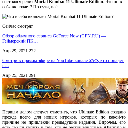
состоялся релиз
Mortal Kombat 11 Ultimate Edition
. Что он в
себя включает? По сути, всё.
Сейчас смотрят
Обзор облачного сервиса GeForce Now (GFN.RU) —
Геймерский ПК…
Апр 29, 2021
272
Смотри в прямом эфире на YouTube-канале УАФ, кто попадет
в…
Апр 25, 2021
291
Первым делом следует отметить, что Ultimate Edition создано
прежде всего для новых игроков, которых по какой-то
причине не привлекли предыдущие издания. Впрочем, его
есть смысл купить и тем, кто не раскошелился на Aftermath и