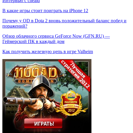
Интервью с cheald
В какие игры стоит поиграть на iPhone 12
Почему у OD в Dota 2 вновь положительный баланс побед и
поражений?
Обзор облачного сервиса GeForce Now (GFN.RU) —
Геймерский ПК в каждый дом
Как получить железную цепь в игре Valheim