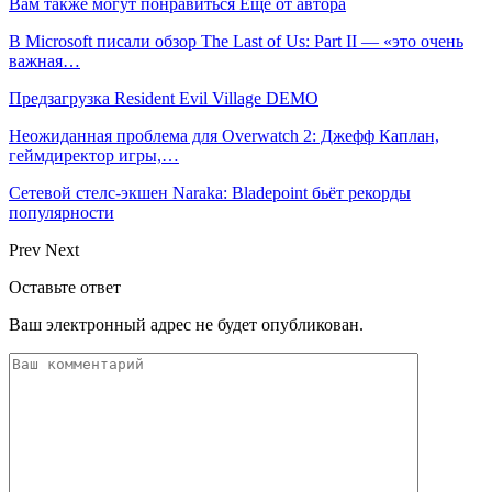
Вам также могут понравиться
Еще от автора
В Microsoft писали обзор The Last of Us: Part II — «это очень
важная…
Предзагрузка Resident Evil Village DEMO
Неожиданная проблема для Overwatch 2: Джефф Каплан,
геймдиректор игры,…
Сетевой стелс-экшен Naraka: Bladepoint бьёт рекорды
популярности
Prev
Next
Оставьте ответ
Ваш электронный адрес не будет опубликован.