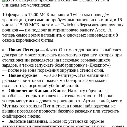
10 февраля в 15:00 МСК на нашем Twitch мы проведём
трансляцию, где сами попробуем выполнить испытания, в 18
числа в 15:00 МСК на том же Twitch выберем авторов лучших
роликов — им подарят внутриигровую валюту Apex. А
теперь самое время напомнить о ключевых нововведения 8
сезона королевской битвы:
Новая Легенда
— Фьюз. Он имеет дополнительный слот
для гранат, может запускать кластерную гранату, которая при
столкновении разделяется на несколько взрывающихся
зарядов, а также запускать бомбардировку («Джекпот»)
— после неё зона поражения окружена стеной огня.
Новое оружие
— «30-30 Репитер». Эта магазинная
рычажная винтовка с тяжелыми боеприпасами может
похвастаться огромной убойной силой.
Обновление Каньона Кингс
. На карту обрушился
корабль — теперь это ключевая точка местности. Игроки
теперь могут исследовать территорию за Артиллерией, место
Мутных озер заняли Пятнистые, а новые наблюдательные
вышки позволяют провести базовую разведку или устроить
снайперское гнездо.
Золотые магазины
. После их установки оружие
автоматически перезаряжается после короткой паузы — объём