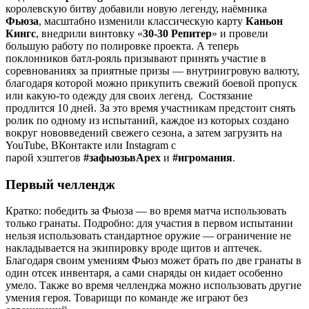
королевскую битву добавили новую легенду, наёмника
Фьюза
, масштабно изменили классическую карту
Каньон
Кингс
, внедрили винтовку «
30-30 Репитер
» и провели
большую работу по полировке проекта. А теперь
поклонников батл-рояль призывают принять участие в
соревнованиях за приятные призы — внутриигровую валюту,
благодаря которой можно прикупить свежий боевой пропуск
или какую-то одежду для своих легенд. Состязание
продлится 10 дней. За это время участникам предстоит снять
ролик по одному из испытаний, каждое из которых создано
вокруг нововведений свежего сезона, а затем загрузить на
YouTube, ВКонтакте или Instagram с
парой хэштегов
#зафьюзьвApex
и
#игромания
.
Первый челлендж
Кратко: победить за Фьюза — во время матча использовать
только гранаты. Подробно: для участия в первом испытании
нельзя использовать стандартное оружие — ограничение не
накладывается на экипировку вроде щитов и аптечек.
Благодаря своим умениям Фьюз может брать по две гранаты в
один отсек инвентаря, а сами снаряды он кидает особенно
умело. Также во время челленджа можно использовать другие
умения героя. Товарищи по команде же играют без