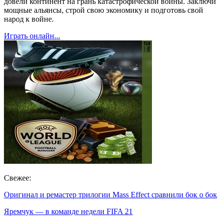
довели континент на грань катастрофической войны. Заключи
мощные альянсы, строй свою экономику и подготовь свой
народ к войне.
Играть онлайн...
Свежее:
Оригинал и ремастер трилогии Mass Effect сравнили бок о бок
Яремчук — в команде недели FIFA 21