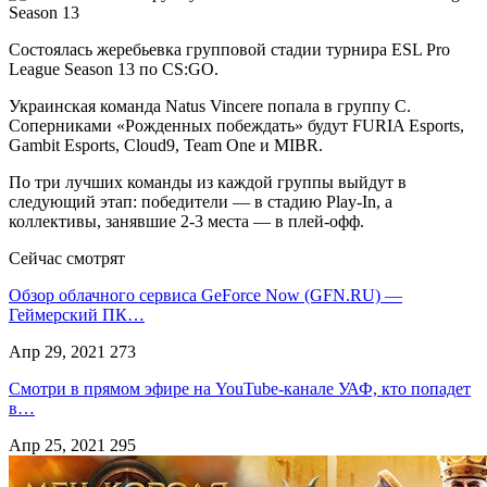
Состоялась жеребьевка групповой стадии турнира ESL Pro
League Season 13 по CS:GO.
Украинская команда Natus Vincere попала в группу C.
Соперниками «Рожденных побеждать» будут FURIA Esports,
Gambit Esports, Cloud9, Team One и MIBR.
По три лучших команды из каждой группы выйдут в
следующий этап: победители — в стадию Play-In, а
коллективы, занявшие 2-3 места — в плей-офф.
Сейчас смотрят
Обзор облачного сервиса GeForce Now (GFN.RU) —
Геймерский ПК…
Апр 29, 2021
273
Смотри в прямом эфире на YouTube-канале УАФ, кто попадет
в…
Апр 25, 2021
295