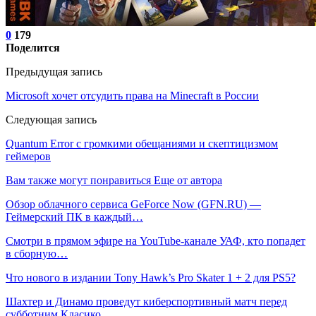
0
179
Поделится
Предыдущая запись
Microsoft хочет отсудить права на Minecraft в России
Следующая запись
Quantum Error с громкими обещаниями и скептицизмом
геймеров
Вам также могут понравиться
Еще от автора
Обзор облачного сервиса GeForce Now (GFN.RU) —
Геймерский ПК в каждый…
Смотри в прямом эфире на YouTube-канале УАФ, кто попадет
в сборную…
Что нового в издании Tony Hawk’s Pro Skater 1 + 2 для PS5?
Шахтер и Динамо проведут киберспортивный матч перед
субботним Класико