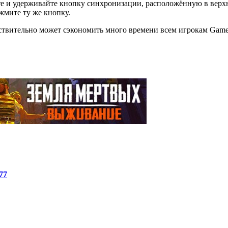
 и удерживайте кнопку синхронизации, расположённую в верхне
жмите ту же кнопку.
ствительно может сэкономить много времени всем игрокам Game P
77