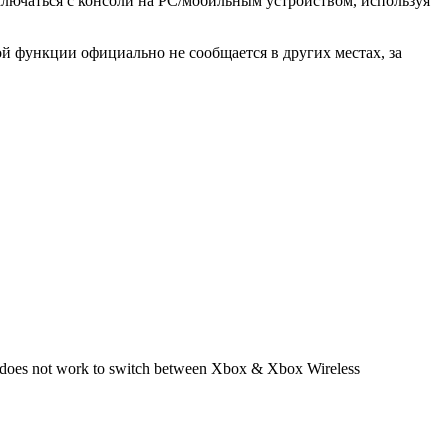
ключаться с консоли на PC/мобильным устройством, используя
той функции официально не сообщается в других местах, за
 does not work to switch between Xbox & Xbox Wireless