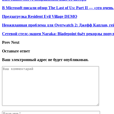
В Microsoft писали обзор The Last of Us: Part II — «это оче
Предзагрузка Resident Evil Village DEMO
Неожиданная проблема для Overwatch 2: Джефф Каплан, г
Сетевой стелс-экшен Naraka: Bladepoint бьёт рекорды попу
Prev
Next
Оставьте ответ
Ваш электронный адрес не будет опубликован.