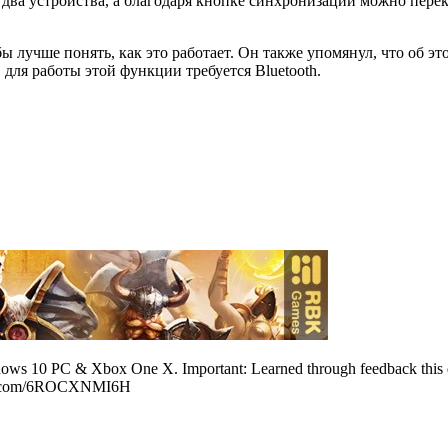
 два устройства, а благодаря кнопке синхронизации можно пере
бы лучше понять, как это работает. Он также упомянул, что об э
для работы этой функции требуется Bluetooth.
ndows 10 PC & Xbox One X. Important: Learned through feedback this
tter.com/6ROCXNMI6H