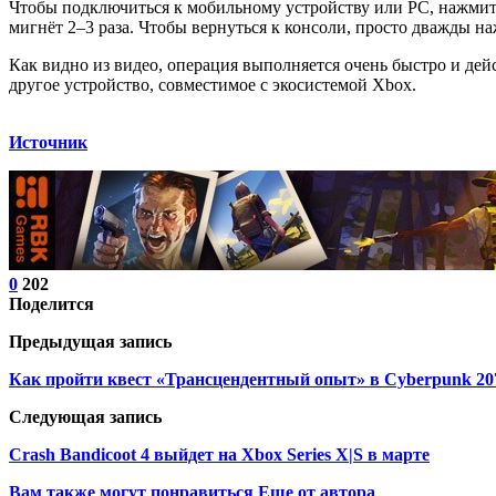
Чтобы подключиться к мобильному устройству или PC, нажмите
мигнёт 2–3 раза. Чтобы вернуться к консоли, просто дважды на
Как видно из видео, операция выполняется очень быстро и дей
другое устройство, совместимое с экосистемой Xbox.
Источник
0
202
Поделится
Предыдущая запись
Как пройти квест «Трансцендентный опыт» в Cyberpunk 20
Следующая запись
Crash Bandicoot 4 выйдет на Xbox Series X|S в марте
Вам также могут понравиться
Еще от автора