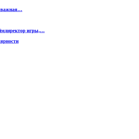
нь важная…
еймдиректор игры,…
лярности