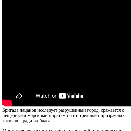
Бригада пацанов исследует разрушенный город, сражается с
пещерными морскими пиратами и отстреливает призрачных
котиков – ради их блага.
Множество других интересных трансляций от вежливых и