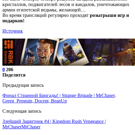
кристаллов, поджигателей лесов и вандалов, уничтожающих
армии египетской ведьмы, желающей…
Во время трансляций регулярно проходят
розыгрыши игр и
подарков!
Источник
0
206
Поделится
Предыдущая запись
Финал Странной Бригады! | Strange Brigade | MrChaser,
Green_Penguin, Docent, BeanUp
Следующая запись
Злейший Защитник #4 | Kingdom Rush Vengeance |
MrChaserMrChaser