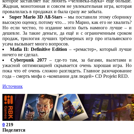
которое заставляет нас любить «Человека-паука» ещё больше.
Жадная, монотонная и совсем не увлекательная игра, которая
провалилась в продажах и была сразу же забыта.
Super Mario 3D All-Stars
– мы поставили этому сборнику
высокую оценку, потому что… это Марио, как его не хвалить?
Но если честно, то издание могло быть намного лучше – и
дешевле. За такие деньги, да ещё и с ограниченным сроком
продаж, трилогия лучших трёхмерных игр про итальянского
усача вызывает много вопросов.
Mafia II: Definitive Edition
– «ремастер», который лучше
ничего не сделал.
Cyberpunk 2077
– где-то там, за багами, вылетами и
ужасной оптимизацией скрывается очень хорошая игра. Но
пока что её очень сложно разглядеть. Главное разочарование
года – смерть мифа о «компании для людей» CD Projekt RED.
Источник
0
219
Поделится