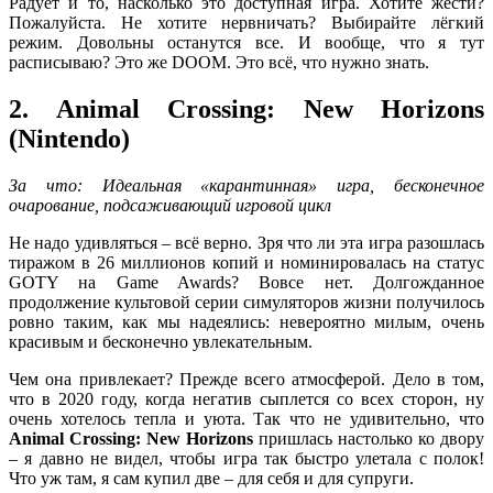
Радует и то, насколько это доступная игра. Хотите жести?
Пожалуйста. Не хотите нервничать? Выбирайте лёгкий
режим. Довольны останутся все. И вообще, что я тут
расписываю? Это же DOOM. Это всё, что нужно знать.
2. Animal Crossing: New Horizons
(Nintendo)
За что: Идеальная «карантинная» игра, бесконечное
очарование, подсаживающий игровой цикл
Не надо удивляться – всё верно. Зря что ли эта игра разошлась
тиражом в 26 миллионов копий и номинировалась на статус
GOTY на Game Awards? Вовсе нет. Долгожданное
продолжение культовой серии симуляторов жизни получилось
ровно таким, как мы надеялись: невероятно милым, очень
красивым и бесконечно увлекательным.
Чем она привлекает? Прежде всего атмосферой. Дело в том,
что в 2020 году, когда негатив сыплется со всех сторон, ну
очень хотелось тепла и уюта. Так что не удивительно, что
Animal Crossing: New Horizons
пришлась настолько ко двору
– я давно не видел, чтобы игра так быстро улетала с полок!
Что уж там, я сам купил две – для себя и для супруги.