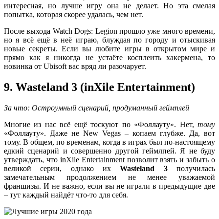
интересная, но лучше игру она не делает. Но эта смелая
попытка, которая скорее удалась, чем нет.
После выхода Watch Dogs: Legion прошло уже много времени,
но я всё ещё в неё играю, блуждая по городу и отыскивая
новые секреты. Если вы любите игры в открытом мире и
прямо как я никогда не устаёте косплеить хакермена, то
новинка от Ubisoft вас вряд ли разочарует.
9. Wasteland 3 (inXile Entertainment)
За что: Остроумный сценарий, продуманный геймплей
Многие из нас всё ещё тоскуют по «Фоллауту». Нет,
тому
«Фоллауту». Даже не New Vegas – копаем глубже. Да, вот
тому. В общем, по временам, когда в играх был по-настоящему
едкий сценарий и совершенно другой геймлпей. Я не буду
утверждать, что inXile Entertainment позволит взять и забыть о
великой серии, однако их
Wasteland 3
получилась
замечательным продолжением не менее уважаемой
франшизы. И не важно, если вы не играли в предыдущие две
– тут каждый найдёт что-то для себя.