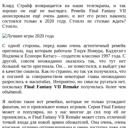
Клауд Страйф возвращается на наши телеэкраны, и так
хорошо он ещё не выглядел. Ремейк Final Fantasy VII
анонсировали ещё очень давно, и вот его релиз наконец
состоялся только в 2020 году. Стоило ли столько ждать?
Стоило.
С одной стороны, перед нами очень аутентичный ремейк
оригинала, над которым работали Тэцуя Номура, Кадзусигэ
Нодзима и Ёсинори Китасэ – создатели классики 1997 года. С
другой, совсем неожиданно оказалось так, что тут нет
большой части оригинала. Он… не поместился, и выйдет уже
в качестве сиквела. Как-то странно, но так уж получилось, что
в погоней за совершенством некоторые главы неожиданно
разрослись в масштабах. Неприятно, но смысла ругаться нет,
поскольку
Final Fantasy VII Remake
получилась более чем
объёмной.
Я люблю такие вот ремейки, которые не только угождают
фанатам, но и привлекают новых игроков. Серия Final Fantasy
может и популярна, но у нас многие до сих пор ей не
прониклись, и Final Fantasy VII Remake может стать отличной
точкой входа для новой армии обожателей. Она очень, очень
красивая, отлично оптимизирована и очень доступна даже для