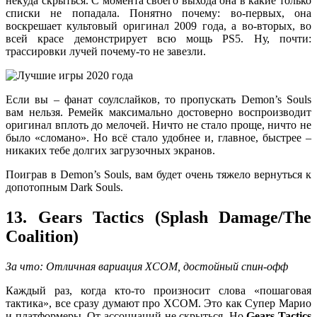
некуда скрыться. С момента своего выхода она в какие только
списки не попадала. Понятно почему: во-первых, она
воскрешает культовый оригинал 2009 года, а во-вторых, во
всей красе демонстрирует всю мощь PS5. Ну, почти:
трассировки лучей почему-то не завезли.
Если вы – фанат соулслайков, то пропускать Demon’s Souls
вам нельзя. Ремейк максимально достоверно воспроизводит
оригинал вплоть до мелочей. Ничто не стало проще, ничто не
было «сломано». Но всё стало удобнее и, главное, быстрее –
никаких тебе долгих загрузочных экранов.
Поиграв в Demon’s Souls, вам будет очень тяжело вернуться к
допотопным Dark Souls.
13. Gears Tactics (Splash Damage/The
Coalition)
За что: Отличная вариация
XCOM
, достойный спин-офф
Каждый раз, когда кто-то произносит слова «пошаговая
тактика», все сразу думают про XCOM. Это как Супер Марио
и платформеры. От ассоциаций не скрыться. Но
Gears Tactics