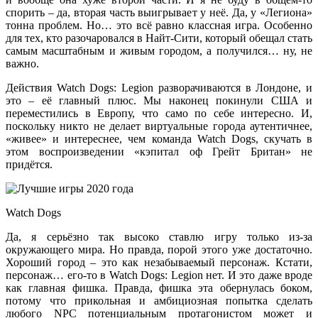
спорить – да, вторая часть выигрывает у неё. Да, у «Легиона»
тонна проблем. Но… это всё равно классная игра. Особенно
для тех, кто разочаровался в Найт-Сити, который обещал стать
самым масштабным и живым городом, а получился… ну, не
важно.
Действия Watch Dogs: Legion разворачиваются в Лондоне, и
это – её главный плюс. Мы наконец покинули США и
переместились в Европу, что само по себе интересно. И,
поскольку никто не делает виртуальные города аутентичнее,
«живее» и интереснее, чем команда Watch Dogs, скучать в
этом воспроизведении «кэпитал оф Грейт Британ» не
придётся.
Watch Dogs
Да, я серьёзно так высоко ставлю игру только из-за
окружающего мира. Но правда, порой этого уже достаточно.
Хороший город – это как незабываемый персонаж. Кстати,
персонаж… его-то в Watch Dogs: Legion нет. И это даже вроде
как главная фишка. Правда, фишка эта обернулась боком,
потому что прикольная и амбициозная попытка сделать
любого NPC потенциальным протагонистом может и