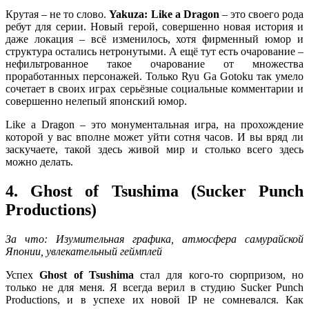
Крутая – не то слово.
Yakuza: Like a Dragon
– это своего рода
ребут для серии. Новый герой, совершенно новая история и
даже локация – всё изменилось, хотя фирменный юмор и
структура остались нетронутыми. А ещё тут есть очарование –
нефильтрованное такое очарование от множества
проработанных персонажей. Только Ryu Ga Gotoku так умело
сочетает в своих играх серьёзные социальные комментарии и
совершенно нелепый японский юмор.
Like a Dragon – это монументальная игра, на прохождение
которой у вас вполне может уйти сотня часов. И вы вряд ли
заскучаете, такой здесь живой мир и столько всего здесь
можно делать.
4. Ghost of Tsushima (Sucker Punch
Productions)
За что: Изумительная графика, атмосфера самурайской
Японии, увлекательный геймплей
Успех
Ghost of Tsushima
стал для кого-то сюрпризом, но
только не для меня. Я всегда верил в студию Sucker Punch
Productions, и в успехе их новой IP не сомневался. Как