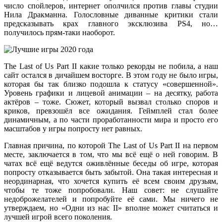
число спойлеров, интернет ополчился против главы студии
Нила Дракманна. Голословные диванные критики стали
предсказывать крах главного эксклюзива PS4, но…
получилось прям-таки наоборот.
The Last of Us Part II какие только рекорды не побила, а наш
сайт остался в дичайшем восторге. В этом году не было игры,
которая бы так близко подошла к статусу «совершенной».
Уровень графики и лицевой анимации – на десятку, работа
актёров – тоже. Сюжет, который вызвал столько споров и
криков, превзошёл все ожидания. Геймплей стал более
динамичным, а по части проработанности мира и просто его
масштабов у игры попросту нет равных.
Главная причина, по которой The Last of Us Part II на первом
месте, заключается в том, что мы всё ещё о ней говорим. В
чатах всё ещё ведутся оживлённые беседы об игре, которая
попросту отказывается быть забытой. Она такая интересная и
неординарная, что хочется купить её всем своим друзьям,
чтобы те тоже попробовали. Наш совет: не слушайте
недоброжелателей и попробуйте её сами. Мы ничего не
утверждаем, но «Одни из нас II» вполне может считаться и
лучшей игрой всего поколения.