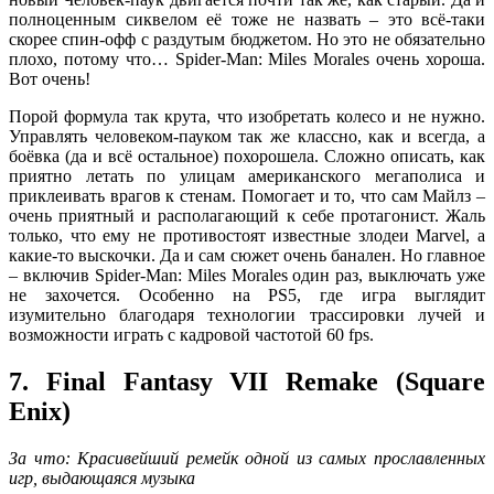
полноценным сиквелом её тоже не назвать – это всё-таки
скорее спин-офф с раздутым бюджетом. Но это не обязательно
плохо, потому что… Spider-Man: Miles Morales очень хороша.
Вот очень!
Порой формула так крута, что изобретать колесо и не нужно.
Управлять человеком-пауком так же классно, как и всегда, а
боёвка (да и всё остальное) похорошела. Сложно описать, как
приятно летать по улицам американского мегаполиса и
приклеивать врагов к стенам. Помогает и то, что сам Майлз –
очень приятный и располагающий к себе протагонист. Жаль
только, что ему не противостоят известные злодеи Marvel, а
какие-то выскочки. Да и сам сюжет очень банален. Но главное
– включив Spider-Man: Miles Morales один раз, выключать уже
не захочется. Особенно на PS5, где игра выглядит
изумительно благодаря технологии трассировки лучей и
возможности играть с кадровой частотой 60 fps.
7. Final Fantasy VII Remake (Square
Enix)
За что: Красивейший ремейк одной из самых прославленных
игр, выдающаяся музыка