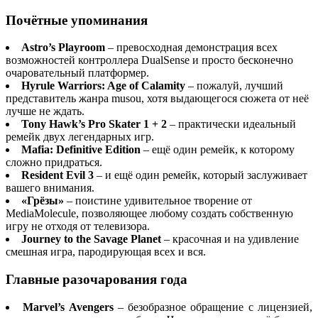
Почётные упоминания
Astro’s Playroom
– превосходная демонстрация всех
возможностей контроллера DualSense и просто бесконечно
очаровательный платформер.
Hyrule Warriors: Age of Calamity
– пожалуй, лучший
представитель жанра musou, хотя выдающегося сюжета от неё
лучше не ждать.
Tony Hawk’s Pro Skater 1 + 2
– практически идеальный
ремейк двух легендарных игр.
Mafia: Definitive Edition
– ещё один ремейк, к которому
сложно придраться.
Resident Evil 3
– и ещё один ремейк, который заслуживает
вашего внимания.
«Грёзы»
– поистине удивительное творение от
MediaMolecule, позволяющее любому создать собственную
игру не отходя от телевизора.
Journey to the Savage Planet
– красочная и на удивление
смешная игра, пародирующая всех и вся.
Главные разочарования года
Marvel’s Avengers
– безобразное обращение с лицензией,