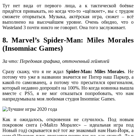
Тут нет вида от первого лица, а к тактической боёвке
придётся привыкать, но когда что-то «щёлкнет», вы с трудом
сможете оторваться. Музыка, актёрская игра, сюжет – всё
выполнено на высочайшем уровне. Очень обидно, что о
Wasteland 3 почти никто не говорит. Она того заслуживает.
8. Marvel’s Spider-Man: Miles Morales
(Insomniac Games)
За что: Передовая графика, отточенный геймплей
Сразу скажу, что я не ждал
Spider-Man: Miles Morales
. Не
потому что уже в названии значится не Питер наш Паркер, а
какой-то самозванец, а потому что пресытился оригиналом,
который недавно допрошёл на 100%. Но когда новинка вышла
вместе с PS5, я не мог отказаться попробовать, что нам
напридумывала моя любимая студия Insomniac Games.
Как и ожидалось, откровения не случилось. Под новым
покровом снега («Майлз Моралес» – идеальная игра под
Новый год) скрывается всё тот же знакомый нам Нью-Йорк, а
новый Человек-паук двигается почти так же, как старый. Да и