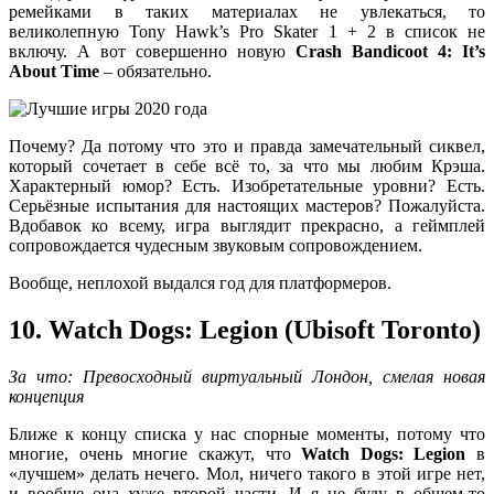
ремейками в таких материалах не увлекаться, то
великолепную Tony Hawk’s Pro Skater 1 + 2 в список не
включу. А вот совершенно новую
Crash Bandicoot 4: It’s
About Time
– обязательно.
Почему? Да потому что это и правда замечательный сиквел,
который сочетает в себе всё то, за что мы любим Крэша.
Характерный юмор? Есть. Изобретательные уровни? Есть.
Серьёзные испытания для настоящих мастеров? Пожалуйста.
Вдобавок ко всему, игра выглядит прекрасно, а геймплей
сопровождается чудесным звуковым сопровождением.
Вообще, неплохой выдался год для платформеров.
10. Watch Dogs: Legion (Ubisoft Toronto)
За что: Превосходный виртуальный Лондон, смелая новая
концепция
Ближе к концу списка у нас спорные моменты, потому что
многие, очень многие скажут, что
Watch Dogs: Legion
в
«лучшем» делать нечего. Мол, ничего такого в этой игре нет,
и вообще она хуже второй части. И я не буду в общем-то