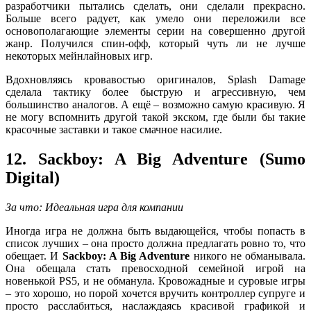
разработчики пытались сделать, они сделали прекрасно.
Больше всего радует, как умело они переложили все
основополагающие элементы серии на совершенно другой
жанр. Получился спин-офф, который чуть ли не лучше
некоторых мейнлайновых игр.
Вдохновляясь кровавостью оригиналов, Splash Damage
сделала тактику более быструю и агрессивную, чем
большинство аналогов. А ещё – возможно самую красивую. Я
не могу вспомнить другой такой экском, где были бы такие
красочные заставки и такое смачное насилие.
12. Sackboy: A Big Adventure (Sumo
Digital)
За что: Идеальная игра для компании
Иногда игра не должна быть выдающейся, чтобы попасть в
список лучших – она просто должна предлагать ровно то, что
обещает. И
Sackboy: A Big Adventure
никого не обманывала.
Она обещала стать превосходной семейной игрой на
новенькой PS5, и не обманула. Кровожадные и суровые игры
– это хорошо, но порой хочется вручить контроллер супруге и
просто расслабиться, наслаждаясь красивой графикой и