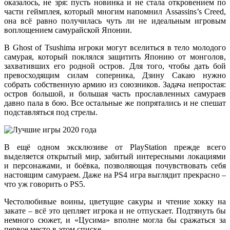
оказалось, не зря: пусть новинка и не стала откровением по
части геймплея, который многим напомнил Assassins’s Creed,
она всё равно получилась чуть ли не идеальным игровым
воплощением самурайской Японии.
В Ghost of Tsushima игроки могут вселиться в тело молодого
самурая, который поклялся защитить Японию от монголов,
захвативших его родной остров. Для того, чтобы дать бой
превосходящим силам соперника, Дзину Сакаю нужно
собрать собственную армию из союзников. Задача непростая:
остров большой, и большая часть прославленных самураев
давно пала в бою. Все остальные же попрятались и не спешат
подставляться под стрелы.
В ещё одном эксклюзиве от PlayStation прежде всего
выделяется открытый мир, забитый интересными локациями
и персонажами, и боёвка, позволяющая почувствовать себя
настоящим самураем. Даже на PS4 игра выглядит прекрасно –
что уж говорить о PS5.
Честолюбивые воины, цветущие сакуры и чтение хокку на
закате – всё это цепляет игрока и не отпускает. Подтянуть бы
немного сюжет, и «Цусима» вполне могла бы сражаться за
первое место в этом списке.