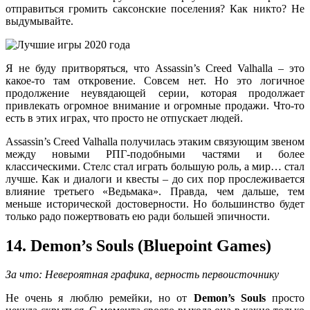
отправиться громить саксонские поселения? Как никто? Не
выдумывайте.
Я не буду притворяться, что Assassin’s Creed Valhalla – это
какое-то там откровение. Совсем нет. Но это логичное
продолжение неувядающей серии, которая продолжает
привлекать огромное внимание и огромные продажи. Что-то
есть в этих играх, что просто не отпускает людей.
Assassin’s Creed Valhalla получилась этаким связующим звеном
между новыми РПГ-подобными частями и более
классическими. Стелс стал играть большую роль, а мир… стал
лучше. Как и диалоги и квесты – до сих пор прослеживается
влияние третьего «Ведьмака». Правда, чем дальше, тем
меньше исторической достоверности. Но большинство будет
только радо пожертвовать ею ради большей эпичности.
14. Demon’s Souls (Bluepoint Games)
За что: Невероятная графика, верность первоисточнику
Не очень я люблю ремейки, но от
Demon’s Souls
просто