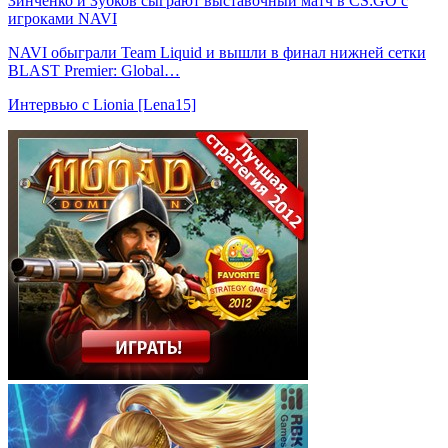
Зинченко и Зубков сыграют выставочный матч в CS:GO с
игроками NAVI
NAVI обыграли Team Liquid и вышли в финал нижней сетки
BLAST Premier: Global…
Интервью с Lionia [Lena15]