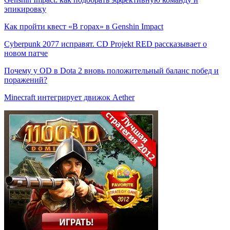
эпикировку
Как пройти квест «В горах» в Genshin Impact
Cyberpunk 2077 исправят. CD Projekt RED рассказывает о
новом патче
Почему у OD в Dota 2 вновь положительный баланс побед и
поражений?
Minecraft интегрирует движок Aether