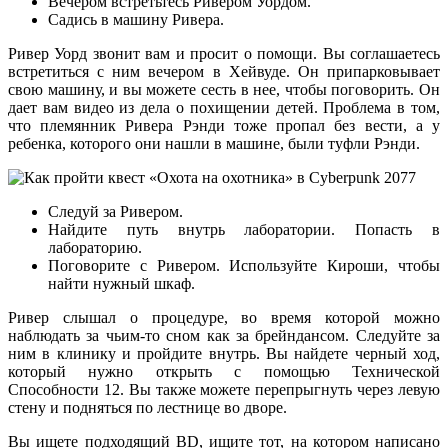
Вечером встретьтесь Ривером Уордом.
Садись в машину Ривера.
Ривер Уорд звонит вам и просит о помощи. Вы соглашаетесь
встретиться с ним вечером в Хейвуде. Он припарковывает
свою машину, и вы можете сесть в нее, чтобы поговорить. Он
дает вам видео из дела о похищении детей. Проблема в том,
что племянник Ривера Рэнди тоже пропал без вести, а у
ребенка, которого они нашли в машине, были туфли Рэнди.
Следуй за Ривером.
Найдите путь внутрь лаборатории. Попасть в
лабораторию.
Поговорите с Ривером. Используйте Кироши, чтобы
найти нужный шкаф.
Ривер слышал о процедуре, во время которой можно
наблюдать за чьим-то сном как за брейндансом. Следуйте за
ним в клинику и пройдите внутрь. Вы найдете черный ход,
который нужно открыть с помощью Технической
Способности 12. Вы также можете перепрыгнуть через левую
стену и подняться по лестнице во дворе.
Вы ищете подходящий BD, ищите тот, на котором написано