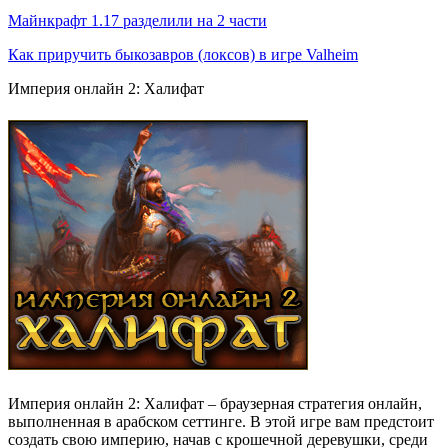
Майнкрафт 1.17 разделили на 2 части
Как приручить быкозавров (локсов) в игре Valheim
Империя онлайн 2: Халифат
Империя онлайн 2: Халифат – браузерная стратегия онлайн,
выполненная в арабском сеттинге. В этой игре вам предстоит
создать свою империю, начав с крошечной деревушки, среди