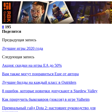
0
195
Поделится
Предыдущая запись
Лучшие игры 2020 года
Следующая запись
Акция: скидки на игры EA до 50%
Вам также могут понравиться
Еще от автора
Лучшие билды на каждый класс в Outriders
8 ошибок, которые новички допускают в Stardew Valley
Как приручить быкозавров (локсов) в игре Valheim
Премиальный гайд Dota 2: настоящее руководство для