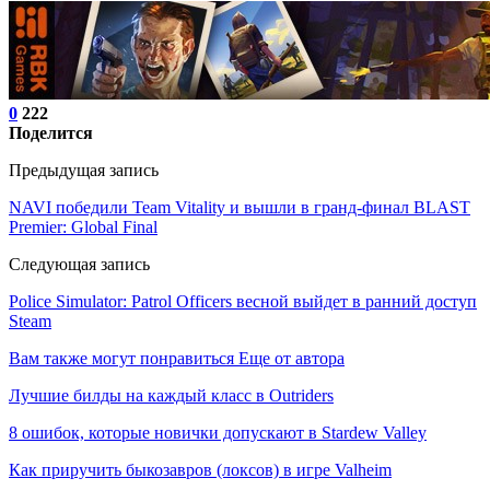
0
222
Поделится
Предыдущая запись
NAVI победили Team Vitality и вышли в гранд-финал BLAST
Premier: Global Final
Следующая запись
Police Simulator: Patrol Officers весной выйдет в ранний доступ
Steam
Вам также могут понравиться
Еще от автора
Лучшие билды на каждый класс в Outriders
8 ошибок, которые новички допускают в Stardew Valley
Как приручить быкозавров (локсов) в игре Valheim