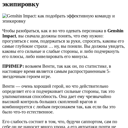
экипировку
Чтобы разобраться, как и во что одевать персонажа в
Genshin
Impact
, вы сначала должны понять, что ему нужно:
прогуляться с ним, подержаться за руки, спросить, каковы его
самые глубокие страхи … ну, вы поняли. Вы должны увидеть,
каковы его сильные и слабые стороны, и либо подчеркнуть
его плюсы, либо нивелировать его минусы.
ПРИМЕР:
возьмем Венти, так как он, по статистике, в
настоящее время является самым распространенным 5-
звездочным героем игре.
Венти — очень хороший герой, но что действительно
определяет его и подчеркивает сильные стороны, так это
ультимативная способность. Она дает ему чрезвычайно
высокий контроль больших скоплений врагов и
комбинируется с любым персонажем так, как если бы это
было что-то естественное.
Его слабость состоит в том, что, будучи саппортом, сам по
себе он не наносит много урона, а его автоатаки почти не