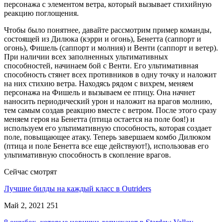
персонажа с элементом ветра, который вызывает стихийную
реакцию поглощения.
Чтобы было понятнее, давайте рассмотрим пример команды,
состоящей из Дилюка (кэрри и огонь), Бенетта (саппорт и
огонь), Фишель (саппорт и молния) и Венти (саппорт и ветер).
При наличии всех заполненных ультимативных
способностей, начинаем бой с Венти. Его ультимативная
способность стянет всех противников в одну точку и наложит
на них стихию ветра. Находясь рядом с вихрем, меняем
персонажа на Фишель и вызываем ее птицу. Она начнет
наносить периодический урон и наложит на врагов молнию,
тем самым создав реакцию вместе с ветром. После этого сразу
меняем героя на Бенетта (птица остается на поле боя!) и
используем его ультимативную способность, которая создает
поле, повыщающее атаку. Теперь завершаем комбо Дилюком
(птица и поле Бенетта все еще действуют!), использовав его
ультимативную способность в скопление врагов.
Сейчас смотрят
Лучшие билды на каждый класс в Outriders
Май 2, 2021
251