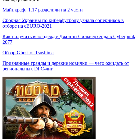
Майнкрафт 1.17 разделили на 2 части
Сборная Украины по киберфутболу узнала соперников в
отборе на eEURO-2021
Как получить всю одежду Джонни Сильверхенда в Cyberpunk
2077
Обзор Ghost of Tsushima
Признанные гранды и дерзкие новички — чего ожидать от
региональных DPC-лиг